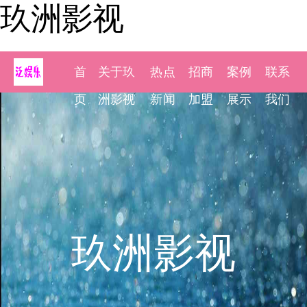
玖洲影视
首
关于玖
热点
招商
案例
联系
页
洲影视
新闻
加盟
展示
我们
玖洲影视