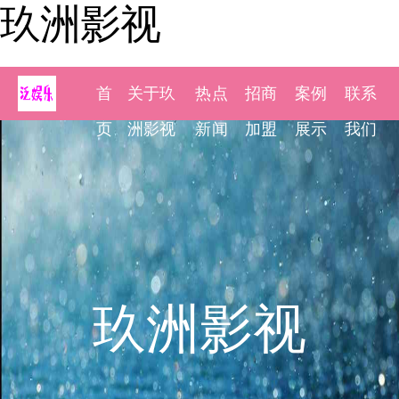
玖洲影视
首
关于玖
热点
招商
案例
联系
页
洲影视
新闻
加盟
展示
我们
玖洲影视