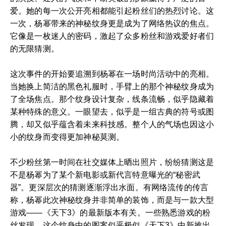
爱。她的每一次公开亮相都能引起粉丝们的热烈讨论。这
一次，杨幂带来的神秘纹身更是成为了网络热议的焦点。
它像是一枚迷人的密码，激起了众多粉丝和游戏爱好者们
的无限猜测。
这次事件的开始要追溯到杨幂在一场时尚活动中的亮相。
当她换上简洁的黑色礼服时，手臂上的那个神秘纹身成为
了全场焦点。那个纹身设计复杂，线条流畅，似乎隐藏着
某种特殊的意义。一眼望去，似乎是一组古典的符号或图
腾，却又似乎蕴含着未来科技感。整个人的气场也因这小
小的纹身而变得更加神秘莫测。
不少粉丝第一时间在社交媒体上晒出照片，纷纷猜测这是
不是杨幂为了某个新电影或新代言特意曝光的“秘密武
器”。更深层次的猜测逐渐浮出水面。有网络流传的传言
称，杨幂此次神秘纹身并非简单的装饰，而是与一款大型
游戏——《天下3》的最新版本有关。一些熟悉游戏的粉
丝发现，这个纹身中的图案似乎极似《天下3》中新推出