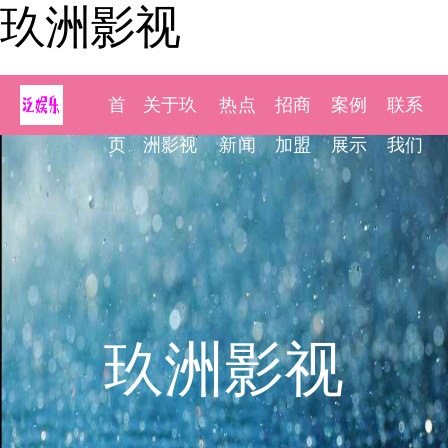
玖洲影视
首
关于玖
热点
招商
案例
联系
页
洲影视
新闻
加盟
展示
我们
玖洲影视