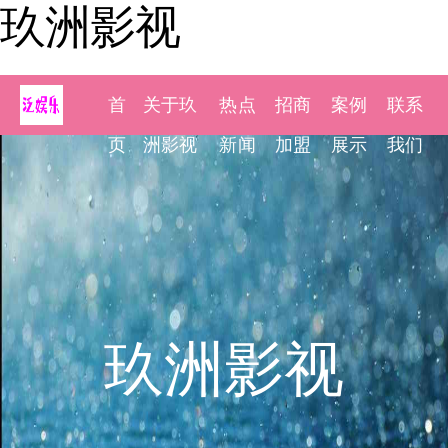
玖洲影视
首
关于玖
热点
招商
案例
联系
页
洲影视
新闻
加盟
展示
我们
玖洲影视